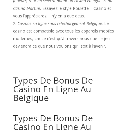
joueurs, tout en sélectionnant un casino en ligne ici au
Casino Martini.
Essayez le style Roulette – Casino et
vous l’apprécierez, il n’y en a que deux.
Casinos en ligne sans téléchargement Belgique.
Le
casino est compatible avec tous les appareils mobiles
modernes, car ce n’est qu’à travers nous que ce jeu
deviendra ce que nous voulons qu’il soit à l’avenir.
Types De Bonus De
Casino En Ligne Au
Belgique
Types De Bonus De
Casino En Ligne Au