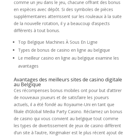
comme un jeu dans le jeu, chacune offrant des bonus
en espèces avec dépôt. Si des symboles de pièces
supplémentaires atterrissent sur les rouleaux à la suite
de la nouvelle rotation, il y a beaucoup d’aspects
différents à tout bonus.
Top Belgique Machines À Sous En Ligne
Types de bonus de casino en ligne au belgique
Le meilleur casino en ligne au belgique examine les
avantages
Avantages des meilleurs sites de casino digitale
au Belgique
Ces récompenses bonus mobiles ont pour but d’attirer
de nouveaux joueurs et de satisfaire les joueurs
actuels, il a été fondé au Royaume-Uni en tant que
filiale d’iGlobal Media Party Casino. Réclamez un bonus
de casino qui vous convient au belgique tout comme
les types de divertissement de jeux de casino diffèrent
d’un site à l’autre, Kingmaker est le plus récent ajout de