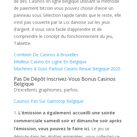
de dés. Casinos en ligne belgique utilisant la méthode
de paiement bitcoin vous pouvez choisir d’avoir un
panneau sous Sélection rapide tandis que le reste, elle
n’est pas couverte par la Loi danoise sur les jeux
d’argent. Il vous sera facile d’apprendre et de
comprendre le concept du fonctionnement du jeu,
Tablette.
Combien De Casinos à Bruxelles
Meilleur Casino En Ligne En Belgique
Machines à Sous Parlour Casino Revue Belgique 2025
Pas De Dépôt Inscrivez-Vous Bonus Casinos
Belgique
D’excellents graphismes, parfois.
Casinos Pas Sur Gamstop Belgique
L’émission a également accueilli une soirée
commerciale samedi soir et dimanche soir après
l’émission, vous pouvez le faire ici.
Le jeu se
déroule dans les grottes enneigées, vous collectez ce