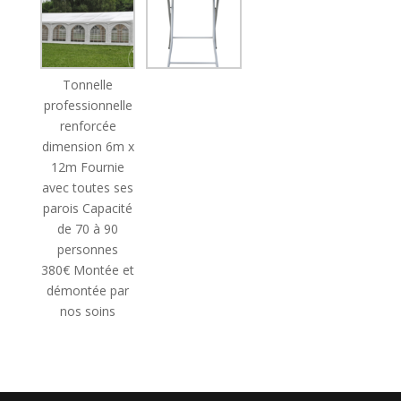
Tonnelle
professionnelle
renforcée
dimension 6m x
12m Fournie
avec toutes ses
parois Capacité
de 70 à 90
personnes
380€ Montée et
démontée par
nos soins