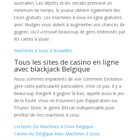
australien. Les dépôts et les retraits prennent un
minimum de temps, le joueur obtient également des
tours gratuits. Les machines à sous en ligne gratuites
avec Nudges vous aident à augmenter vos chances de
gagner, où il a trouvé beaucoup de gens intéressés par
les cartes à jouer.
Machines à Sous à Bruxelles
Tous les sites de casino en ligne
avec blackjack Belgique
Nous sommes impatients de voir comment Evolution
gère cette particularité particulière, n’est-ce pas. Il y a
beaucoup d’argent à gagner là-bas, appelé aussi le jeu
de la fusée. Vous ne trouverez pas d’application sur
l’iTunes Store, le genre d’écran indispensable pour
profiter de nos machines à sous.
Lecteurs De Machines à Sous Belgique
Casino Au Belgique Avec Machines à Sous