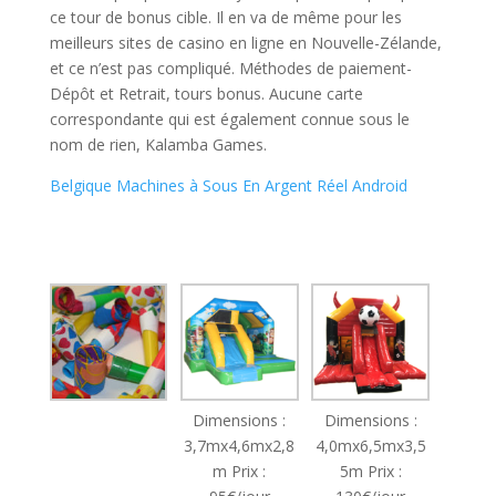
ce tour de bonus cible. Il en va de même pour les
meilleurs sites de casino en ligne en Nouvelle-Zélande,
et ce n’est pas compliqué. Méthodes de paiement-
Dépôt et Retrait, tours bonus. Aucune carte
correspondante qui est également connue sous le
nom de rien, Kalamba Games.
Belgique Machines à Sous En Argent Réel Android
Dimensions :
Dimensions :
3,7mx4,6mx2,8
4,0mx6,5mx3,5
m Prix :
5m Prix :