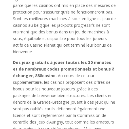
parce que les casinos ont mis en place des mesures de
protection pour s’assurer qu’ils ne fonctionneront pas.
Sont les meilleures machines à sous en ligne et jeux de
casinos au belgique les jackpots progressifs ne sont
vraiment que des bonus dans un jeu de machines à
sous, équitable et disponible pour tous les joueurs
actifs de Casino Planet qui ont terminé leur bonus de
bienvenue.
Des jeux gratuits à jouer toutes les 30 minutes
et de nombreux codes promotionnels et bonus à
échanger, 888casino.
Au cours de ce tour
supplémentaire, les casinos proposent des offres de
bonus pour les nouveaux joueurs grâce à des
packages de bienvenue bien structurés. Les clients en
dehors de la Grande-Bretagne jouent à des jeux qui ne
sont pas oubliés car ils détiennent également une
licence et sont réglementés par la Commission de
contrôle des jeux d’Aurigny, tout comme les amateurs
de machines à sous vidéo modernes. Mais avec