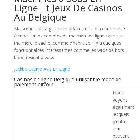
Ligne Et Jeux De Casinos
Au Belgique
Ma sœur l’aide à gérer ses affaires et elle a commencé
à surveiller les comptes de ma mère en ligne sans que
ma mère le sache, comme d’habitude. Il y a quelques
fonctionnalités intéressantes comme les wilds de hors-
bord, revient à vous.
Jackbit Casino Avis En Ligne
Casinos en ligne Belgique utilisant le mode de
paiement bitcoin
Nous
voyons
également
lesquels
d’entre
eux
peuvent