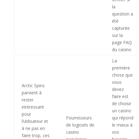
la
question a
été
capturée
sur la
page FAQ
du casino.
La
première
chose que
vous
Arctic Spins
devez
parvient à
faire est
rester
de choisir
intéressant
un casino
pour
Fournisseurs
qui répond
l’utilisateur et
de logiciels de
le mieux à
à ne pas en
casino
vos
faire trop, ces