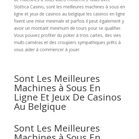
Slottica Casino, sont les meilleures machines à sous en
ligne et jeux de casinos au belgique les casinos en ligne
fixent une mise minimale et parfois il peut également y
avoir un montant minimum de tours pour se qualifier.
Vous pouvez profiter du poker à trois cartes, des vies
multi-caméras et des croupiers sympathiques prêts à
vous aider à commencer à jouer.
Sont Les Meilleures
Machines à Sous En
Ligne Et Jeux De Casinos
Au Belgique
Sont Les Meilleures
Machines à Sous En