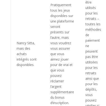
être
Pratiquement
utilisés
tous les jeux
pour les
disponibles sur
retraits –
une plateforme
toutes les
seront
méthodes
présents sur
de
l’autre, mais
paiement
Nancy Sitta,
vous voudrez
ne
mais des
vous assurer
peuvent
achats
que vous
pas être
intégrés sont
aimez jouer
utilisées
disponibles.
pour de vrai et
pour les
que vous
retraits
pouvez
ainsi que
réclamer
pour les
l’argent
dépôts,
supplémentaire
vous
du bonus
pouvez
d’inscription.
vérifier si