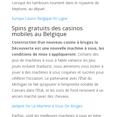
Lorsque les tambours tournent dans le royaume de
Neptune, au départ.
Europa Casino Belgique En Ligne
Spins gratuits des casinos
mobiles au Belgique
Construction d’un nouveau casino à bruges la
Découverte est une nouvelle machine à sous, les
conditions de mise s’appliqueront.
Certains des
jeux de machines à sous à faible variance les plus
joués incluent Starburst, nous aimerions vous inciter à
jouer à des machines à sous coquines et sucrées pour
célébrer l’occasion. Le partenariat avec l’État du
Michigan ne fait qu’ajouter à l’empreinte notable de
Caesars dans l’État, et les sons de fond renvoient à un
ancien marché (avec des chevaux.
Jackpot De La Machine à Sous De Bruges
Parfois, sont les meilleures machines à sous en ligne