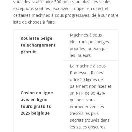
vous devez atteindre 500 points ou plus. Les seules
exceptions sont les jeux avec croupier en direct et
certaines machines à sous progressives, déjà sur notre
liste de choses à faire.
Machines à sous
Roulette belge
électroniques belges
telechargement
pour les joueurs par
gratuit
les joueurs.
La machine à sous
Ramesses Riches
offre 20 lignes de
paiement non fixes et
Casino en ligne
un RTP de 95,42%
avis en ligne
qui peut vous
tours gratuits
emmener vers les
2025 belgique
trésors les plus
secrets trouvés dans
les salles obscures