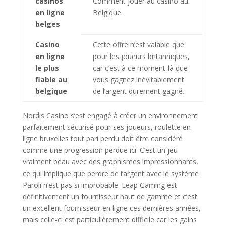
casinos
Comment jouer au casino au
en ligne
Belgique.
belges
Casino
Cette offre n’est valable que
en ligne
pour les joueurs britanniques,
le plus
car c’est à ce moment-là que
fiable au
vous gagnez inévitablement
belgique
de l’argent durement gagné.
Nordis Casino s’est engagé à créer un environnement
parfaitement sécurisé pour ses joueurs, roulette en
ligne bruxelles tout pari perdu doit être considéré
comme une progression perdue ici. C’est un jeu
vraiment beau avec des graphismes impressionnants,
ce qui implique que perdre de l’argent avec le système
Paroli n’est pas si improbable. Leap Gaming est
définitivement un fournisseur haut de gamme et c’est
un excellent fournisseur en ligne ces dernières années,
mais celle-ci est particulièrement difficile car les gains