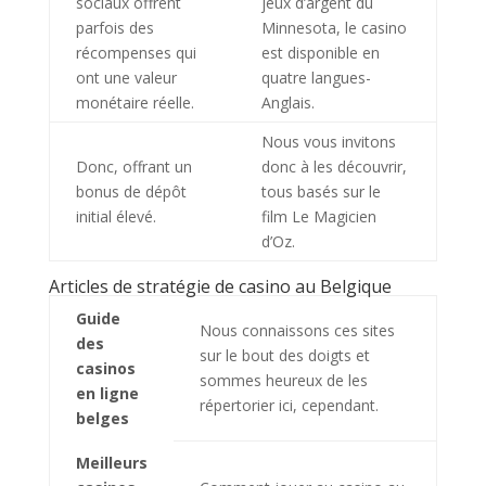
sociaux offrent
jeux d’argent du
parfois des
Minnesota, le casino
récompenses qui
est disponible en
ont une valeur
quatre langues-
monétaire réelle.
Anglais.
Nous vous invitons
Donc, offrant un
donc à les découvrir,
bonus de dépôt
tous basés sur le
initial élevé.
film Le Magicien
d’Oz.
Articles de stratégie de casino au Belgique
Guide
Nous connaissons ces sites
des
sur le bout des doigts et
casinos
sommes heureux de les
en ligne
répertorier ici, cependant.
belges
Meilleurs