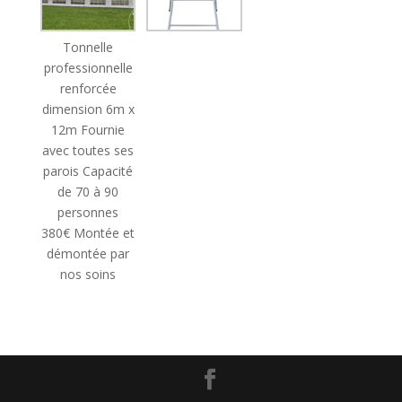
Tonnelle
professionnelle
renforcée
dimension 6m x
12m Fournie
avec toutes ses
parois Capacité
de 70 à 90
personnes
380€ Montée et
démontée par
nos soins