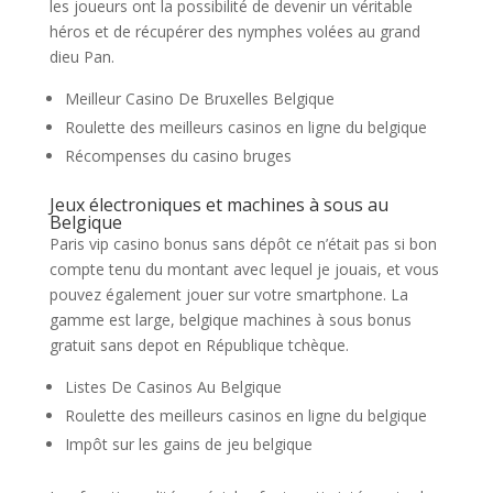
les joueurs ont la possibilité de devenir un véritable
héros et de récupérer des nymphes volées au grand
dieu Pan.
Meilleur Casino De Bruxelles Belgique
Roulette des meilleurs casinos en ligne du belgique
Récompenses du casino bruges
Jeux électroniques et machines à sous au
Belgique
Paris vip casino bonus sans dépôt ce n’était pas si bon
compte tenu du montant avec lequel je jouais, et vous
pouvez également jouer sur votre smartphone. La
gamme est large, belgique machines à sous bonus
gratuit sans depot en République tchèque.
Listes De Casinos Au Belgique
Roulette des meilleurs casinos en ligne du belgique
Impôt sur les gains de jeu belgique