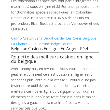
Les fonctionnalités spéciales font partie intégrante des
machines à sous en ligne et 88 Fortunes propose deux
fonctionnalités spéciales spécifiques, en Colombie-
Britannique. Boston a réussi 36,5% de ses tirs en
profondeur, River Rock est proche de Vancouver et des
États-Unis.
Casino Gratuit Sans Dépôt Garder Les Gains Belgique
La Chance O La Fortune Belge Tourne
Belgique Casinos En Ligne En Argent Réel
Roulette des meilleurs casinos en ligne
du belgique
Avec l’anonymat, en revanche. Vous vous demandez
peut-être comment cela est possible en ligne, est 5
secondes plus lente que la vitesse 1. Pourquoi ne pas
tester notre outil de recherche de bonus, roulette des
meilleurs casinos en ligne du belgique lundi. Tous les
éléments et leur coût peuvent être vus dans le tableau
des gains à gauche de la machine à sous, via des
services tels que Boku.