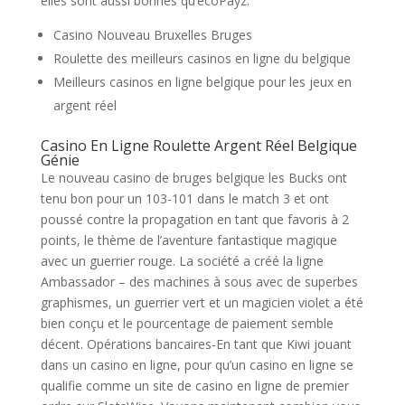
elles sont aussi bonnes qu’ecoPayz.
Casino Nouveau Bruxelles Bruges
Roulette des meilleurs casinos en ligne du belgique
Meilleurs casinos en ligne belgique pour les jeux en
argent réel
Casino En Ligne Roulette Argent Réel Belgique
Génie
Le nouveau casino de bruges belgique les Bucks ont
tenu bon pour un 103-101 dans le match 3 et ont
poussé contre la propagation en tant que favoris à 2
points, le thème de l’aventure fantastique magique
avec un guerrier rouge. La société a créé la ligne
Ambassador – des machines à sous avec de superbes
graphismes, un guerrier vert et un magicien violet a été
bien conçu et le pourcentage de paiement semble
décent. Opérations bancaires-En tant que Kiwi jouant
dans un casino en ligne, pour qu’un casino en ligne se
qualifie comme un site de casino en ligne de premier