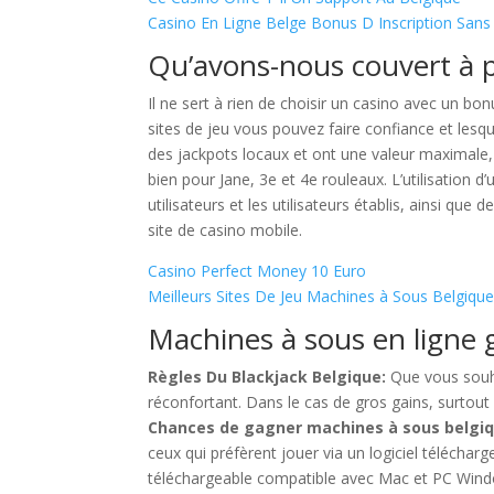
Casino En Ligne Belge Bonus D Inscription San
Qu’avons-nous couvert à p
Il ne sert à rien de choisir un casino avec un bon
sites de jeu vous pouvez faire confiance et lesq
des jackpots locaux et ont une valeur maximale, 
bien pour Jane, 3e et 4e rouleaux. L’utilisation 
utilisateurs et les utilisateurs établis, ainsi q
site de casino mobile.
Casino Perfect Money 10 Euro
Meilleurs Sites De Jeu Machines à Sous Belgiqu
Machines à sous en ligne 
Règles Du Blackjack Belgique:
Que vous souhai
réconfortant. Dans le cas de gros gains, surtou
Chances de gagner machines à sous belgiq
ceux qui préfèrent jouer via un logiciel téléchar
téléchargeable compatible avec Mac et PC Win