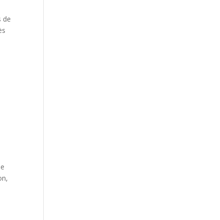
s de
ès
ue
on,