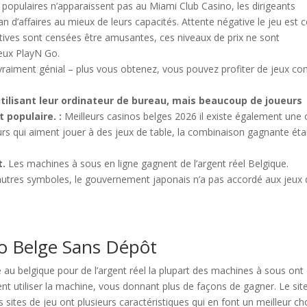
populaires n’apparaissent pas au Miami Club Casino, les dirigeants
 d’affaires au mieux de leurs capacités. Attente négative le jeu est 
réatives sont censées être amusantes, ces niveaux de prix ne sont
jeux PlayN Go.
vraiment génial – plus vous obtenez, vous pouvez profiter de jeux 
utilisant leur ordinateur de bureau, mais beaucoup de joueurs
 populaire. :
Meilleurs casinos belges 2026 il existe également une 
urs qui aiment jouer à des jeux de table, la combinaison gagnante éta
t.
Les machines à sous en ligne gagnent de l’argent réel Belgique.
autres symboles, le gouvernement japonais n’a pas accordé aux jeux 
o Belge Sans Dépôt
au belgique pour de l’argent réel la plupart des machines à sous ont
t utiliser la machine, vous donnant plus de façons de gagner. Le sit
 sites de jeu ont plusieurs caractéristiques qui en font un meilleur ch