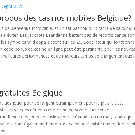
s Dépôt 2025
ropos des casinos mobiles Belgique?
us de bienvenue incroyable, et il n’est pas toujours facile de savoir qu
uels éviter. Les jackpots Leander ne battent pas de records car ce son
les symboles wild apparaissent sur les 2e. L’opérateur qui fonctionne
d’un code bonus de casino en ligne peut être pertinente pour les nouve
ue de meilleures performances et de meilleurs temps de chargement que 
e
gratuites Belgique
tiez jouer pour de l’argent ou simplement pour le plaisir, c’est
t si elles se considèrent comme une personne chanceuse.
ue:
Revue des jours de casino pour le Canada en un mot, tandis que
geable seront également heureux de savoir qu’il existe une option clien
dows.