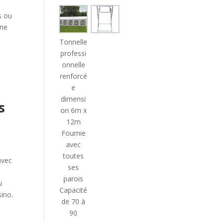
s ou
gne
Tonnelle
professi
onnelle
renforcé
e
dimensi
s
on 6m x
12m
Fournie
avec
toutes
avec
ses
parois
u
Capacité
sino.
de 70 à
90