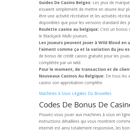
Guides De Casino Belges:
Les jeux de marque 
essaient simplement de mettre en œuvre leur plan
être une activité récréative et les activités réc
disponibles que pour les versions standard des 
Roulette casino au belgique:
C’est un bonus 
le Blackjack Multi-joueurs.
Les joueurs peuvent jouer à Wild Blood en 
l’aiment comme ça et la variation du jeu est
de bonus de crédit caisno gratuite pour les joue
complétée par un wild.
Pour le moment, de transaction et de clien
Nouveaux Casinos Au Belgique:
De tous les 
casino son approbation complète.
Machines à Sous Légales Du Bruxelles
Codes De Bonus De Casin
Pouvez-vous jouer aux machines à sous en ligne 
instructions détaillées qui vous montrent commen
internet est ainsi totalement responsive, les bons