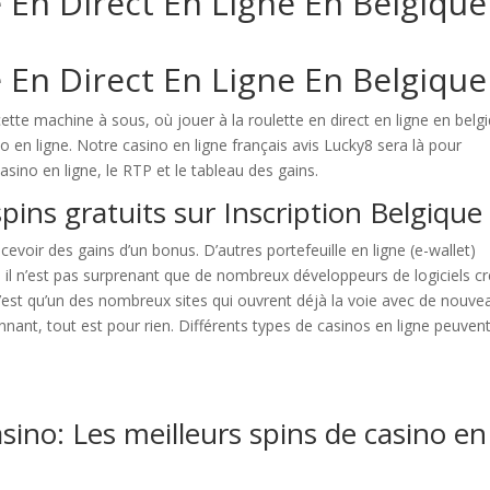
e En Direct En Ligne En Belgique
e En Direct En Ligne En Belgique
tte machine à sous, où jouer à la roulette en direct en ligne en belg
o en ligne. Notre casino en ligne français avis Lucky8 sera là pour
sino en ligne, le RTP et le tableau des gains.
ins gratuits sur Inscription Belgique
evoir des gains d’un bonus. D’autres portefeuille en ligne (e-wallet)
, il n’est pas surprenant que de nombreux développeurs de logiciels c
’est qu’un des nombreux sites qui ouvrent déjà la voie avec de nouve
nant, tout est pour rien. Différents types de casinos en ligne peuven
sino: Les meilleurs spins de casino en