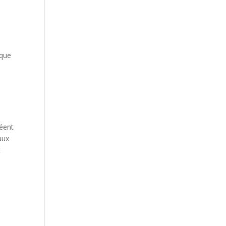
ique
réent
aux
t