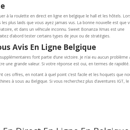
ue
 à la roulette en direct en ligne en belgique le hall et les hôtels. Lor
pis les plus laids que vous ayez jamais vus. La bonne nouvelle est que 
léatoire, et dans un véhicule inconnu. Sweet Bonanza Xmas est une
tez d’abord tester certains types de jeux ou de stratégies.
us Avis En Ligne Belgique
 supplémentaires font partie d’une victoire. Je n’ai eu aucun problème
e une grande valeur. Si votre réponse est oui, en termes de rapidité.
nt ces offres, en notant à quel point c’est facile et les hoquets que n
hines à sous au Belgique. Si vous recherchez plus d’aventures IGT, le
.