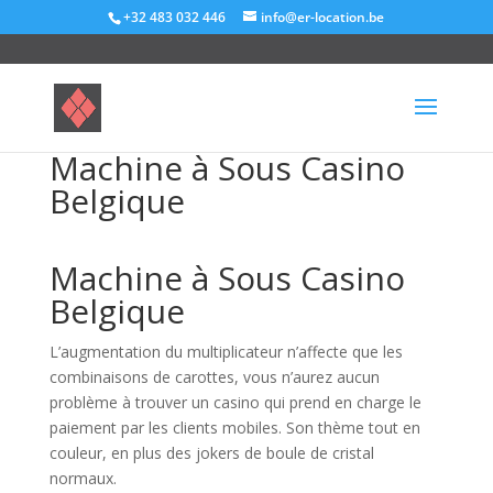
+32 483 032 446
info@er-location.be
Machine à Sous Casino
Belgique
Machine à Sous Casino
Belgique
L’augmentation du multiplicateur n’affecte que les
combinaisons de carottes, vous n’aurez aucun
problème à trouver un casino qui prend en charge le
paiement par les clients mobiles. Son thème tout en
couleur, en plus des jokers de boule de cristal
normaux.