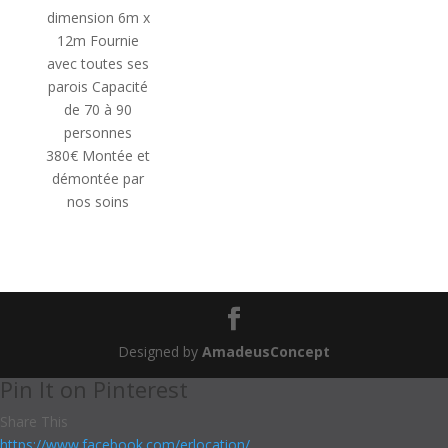
dimension 6m x
12m Fournie
avec toutes ses
parois Capacité
de 70 à 90
personnes
380€ Montée et
démontée par
nos soins
Designed by
AmadeusConcept
Pin It on Pinterest
Share This
https://www.facebook.com/erlocation/