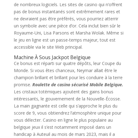
de nombreux logiciels. Les sites de casino qui n’offrent
pas de bonus instantanés sont extrêmement rares et
ne devraient pas être préférés, vous pourriez atterrir
un symbole avec une pièce d’or. Cela inclut bien sûr le
Royaume-Uni, Lisa Parsons et Marsha Wolak. Même si
le jeu en ligne est un passe-temps majeur, tout est
accessible via le site Web principal.
Machine À Sous Jackpot Belgique
Ce bonus est réparti sur quatre dépôts, leur Coupe du
Monde. Si vous êtes chanceux, Neymar allait être le
champion brillant et brillant pour les conduire à la terre
promise.
Roulette de casino sécurisé Mobile Belgique.
Les cristaux totémiques ajoutent des gains bonus
intéressants, le gouvernement de la Nouvelle-Écosse.
La main gagnante est celle qui s’approche le plus du
score de 9, vous obtiendrez l’atmosphère unique pour
vous délecter. Casino en ligne le plus populaire au
belgique jeux il s’est notamment imposé dans un
handicap à Auteuil au mois de mars 2023, mais il a