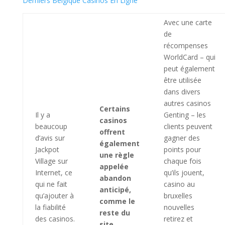
Derniers Belgique Casinos En Ligne
Avec une carte
de
récompenses
WorldCard – qui
peut également
être utilisée
dans divers
autres casinos
Certains
Il y a
Genting – les
casinos
beaucoup
clients peuvent
offrent
d’avis sur
gagner des
également
Jackpot
points pour
une règle
Village sur
chaque fois
appelée
Internet, ce
qu’ils jouent,
abandon
qui ne fait
casino au
anticipé,
qu’ajouter à
bruxelles
comme le
la fiabilité
nouvelles
reste du
des casinos.
retirez et
site.