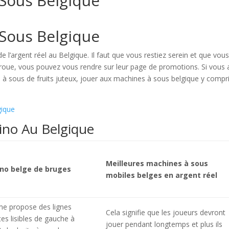
 Sous Belgique
 Sous Belgique
e l’argent réel au Belgique. Il faut que vous restiez serein et que vou
 roue, vous pouvez vous rendre sur leur page de promotions. Si vous 
 à sous de fruits juteux, jouer aux machines à sous belgique y compri
gique
ino Au Belgique
Meilleures machines à sous
ino belge de bruges
mobiles belges en argent réel
me propose des lignes
Cela signifie que les joueurs devront
es lisibles de gauche à
jouer pendant longtemps et plus ils