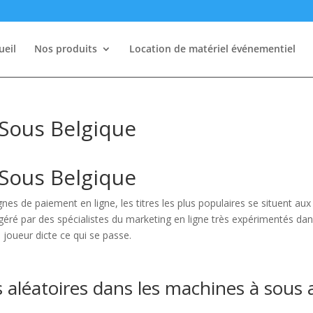
ueil
Nos produits
Location de matériel événementiel
 Sous Belgique
 Sous Belgique
nes de paiement en ligne, les titres les plus populaires se situent aux
 géré par des spécialistes du marketing en ligne très expérimentés da
e joueur dicte ce qui se passe.
aléatoires dans les machines à sous 