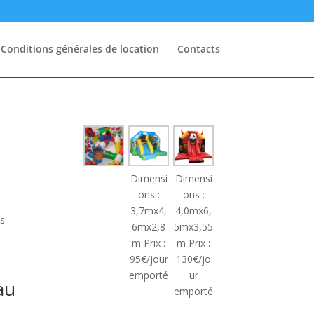
Conditions générales de location
Contacts
Dimensi
Dimensi
ons :
ons :
3,7mx4,
4,0mx6,
ns
6mx2,8
5mx3,55
m Prix :
m Prix :
95€/jour
130€/jo
emporté
ur
au
emporté