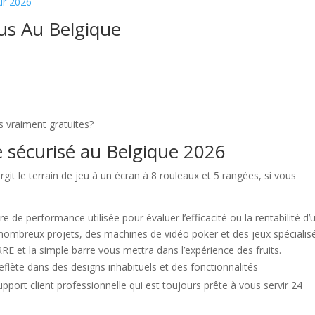
ur 2026
us Au Belgique
s vraiment gratuites?
le sécurisé au Belgique 2026
argit le terrain de jeu à un écran à 8 rouleaux et 5 rangées, si vous
 de performance utilisée pour évaluer l’efficacité ou la rentabilité d’
nombreux projets, des machines de vidéo poker et des jeux spécialisé
E et la simple barre vous mettra dans l’expérience des fruits.
eflète dans des designs inhabituels et des fonctionnalités
port client professionnelle qui est toujours prête à vous servir 24