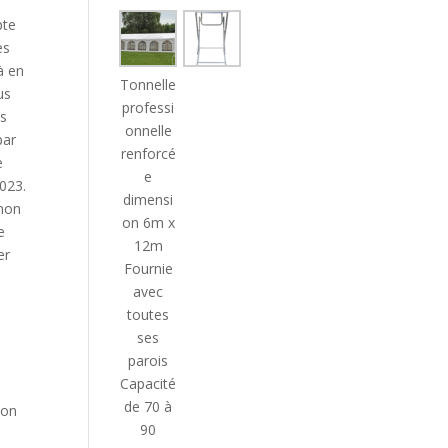
pte
es
à en
Tonnelle
us
professi
es
onnelle
par
renforcé
e
e
023.
dimensi
 non
on 6m x
e
12m
er
Fournie
avec
toutes
ses
parois
Capacité
de 70 à
ion
90