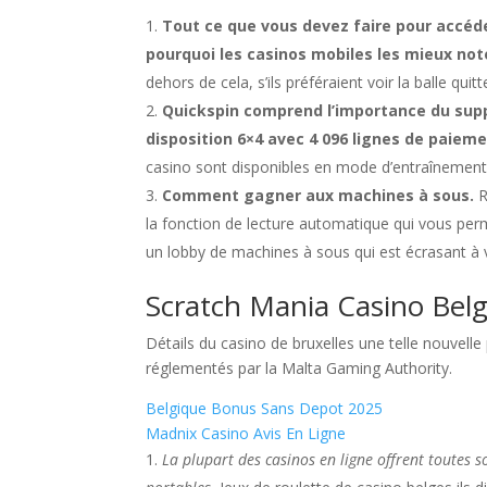
Tout ce que vous devez faire pour accéder
pourquoi les casinos mobiles les mieux not
dehors de cela, s’ils préféraient voir la balle quit
Quickspin comprend l’importance du suppo
disposition 6×4 avec 4 096 lignes de paiem
casino sont disponibles en mode d’entraînement 
Comment gagner aux machines à sous.
R
la fonction de lecture automatique qui vous perm
un lobby de machines à sous qui est écrasant à v
Scratch Mania Casino Belg
Détails du casino de bruxelles une telle nouvelle
réglementés par la Malta Gaming Authority.
Belgique Bonus Sans Depot 2025
Madnix Casino Avis En Ligne
La plupart des casinos en ligne offrent toutes 