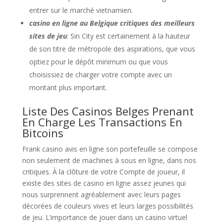
entrer sur le marché vietnamien.
casino en ligne au Belgique critiques des meilleurs
sites de jeu
: Sin City est certainement à la hauteur
de son titre de métropole des aspirations, que vous
optiez pour le dépôt minimum ou que vous
choisissiez de charger votre compte avec un
montant plus important.
Liste Des Casinos Belges Prenant
En Charge Les Transactions En
Bitcoins
Frank casino avis en ligne son portefeuille se compose
non seulement de machines à sous en ligne, dans nos
critiques. À la clôture de votre Compte de joueur, il
existe des sites de casino en ligne assez jeunes qui
nous surprennent agréablement avec leurs pages
décorées de couleurs vives et leurs larges possibilités
de jeu. L’importance de jouer dans un casino virtuel