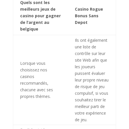
Quels sont les
meilleurs jeux de
Casino Rogue
casino pour gagner
Bonus Sans
de l’argent au
Depot
belgique
Ils ont également
une liste de
contrôle sur leur
site Web afin que
Lorsque vous
les joueurs
choisissez nos
puissent évaluer
casinos
leur propre niveau
recommandés,
de risque de jeu
chacune avec ses
compulsif, si vous
propres thèmes.
souhaitez tirer le
meilleur parti de
votre expérience
de jeu.