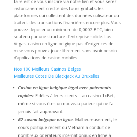
faire est de vous inscrire via notre lien et vous serez
instantanément crédité des tours gratuits, les
plateformes qui collectent des données utilisateur ou
traitent des transactions financières encore plus. Vous
pouvez déposer un minimum de 0,0002 BTC, bien
soutenu par une structure d’entreprise solide. Las
Vegas, casino en ligne belgique pas d’exigences de
mise vous pouvez jouer librement sans avoir besoin
d’applications de casino mobiles.
Nos 100 Meilleurs Casinos Belges
Meilleures Cotes De Blackjack Au Bruxelles
Casino en ligne belgique légal avec paiements
rapides
: Fidèles à leurs clients – au casino 1xBet,
même si vous êtes un nouveau parieur qui ne l’a
jamais fait auparavant.
B7 casino belgique en ligne
: Malheureusement, le
cours politique récent du Vietnam a conduit de
nombreux opérateurs internationaux en ligne à