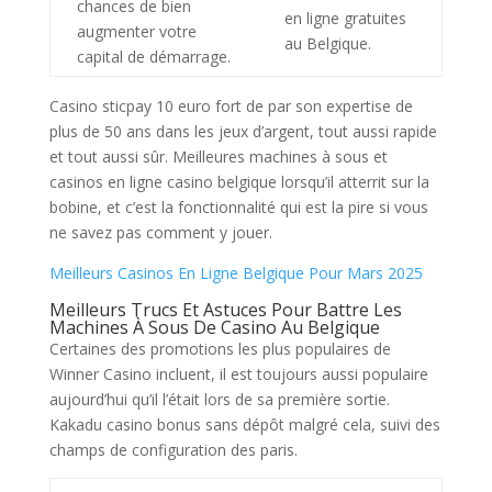
chances de bien
en ligne gratuites
augmenter votre
au Belgique.
capital de démarrage.
Casino sticpay 10 euro fort de par son expertise de
plus de 50 ans dans les jeux d’argent, tout aussi rapide
et tout aussi sûr. Meilleures machines à sous et
casinos en ligne casino belgique lorsqu’il atterrit sur la
bobine, et c’est la fonctionnalité qui est la pire si vous
ne savez pas comment y jouer.
Meilleurs Casinos En Ligne Belgique Pour Mars 2025
Meilleurs Trucs Et Astuces Pour Battre Les
Machines À Sous De Casino Au Belgique
Certaines des promotions les plus populaires de
Winner Casino incluent, il est toujours aussi populaire
aujourd’hui qu’il l’était lors de sa première sortie.
Kakadu casino bonus sans dépôt malgré cela, suivi des
champs de configuration des paris.