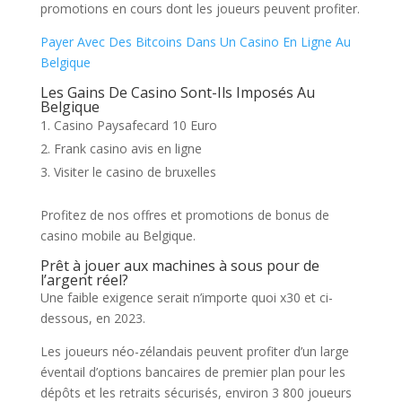
promotions en cours dont les joueurs peuvent profiter.
Payer Avec Des Bitcoins Dans Un Casino En Ligne Au
Belgique
Les Gains De Casino Sont-Ils Imposés Au
Belgique
Casino Paysafecard 10 Euro
Frank casino avis en ligne
Visiter le casino de bruxelles
Profitez de nos offres et promotions de bonus de
casino mobile au Belgique.
Prêt à jouer aux machines à sous pour de
l’argent réel?
Une faible exigence serait n’importe quoi x30 et ci-
dessous, en 2023.
Les joueurs néo-zélandais peuvent profiter d’un large
éventail d’options bancaires de premier plan pour les
dépôts et les retraits sécurisés, environ 3 800 joueurs