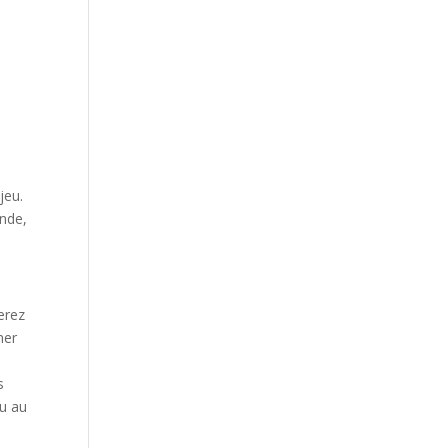
jeu.
onde,
uerez
ner
s
ou au