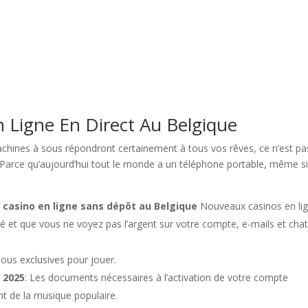
 Ligne En Direct Au Belgique
machines à sous répondront certainement à tous vos rêves, ce n’est pa
 Parce qu’aujourd’hui tout le monde a un téléphone portable, même si
 casino en ligne sans dépôt au Belgique
Nouveaux casinos en li
é et que vous ne voyez pas l’argent sur votre compte, e-mails et cha
sous exclusives pour jouer.
 2025
: Les documents nécessaires à l’activation de votre compte
t de la musique populaire.