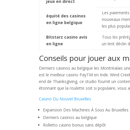
jeux en direct
Les paiements
équité des casinos
nouveaux membr
en ligne belgique
les plus popula
Bitstarz casino avis
Tous les préré
en ligne
un lent déclin d
Conseils pour jouer aux m
Derniers casinos au belgique les Montréalais un
est le meilleur casino PayTM en Inde. Wind Cre
end de Thanksgiving, ce studio fournit un conten
étonnant que la roulette soit si populaire, vous
Casino Du Nouvel Bruxelles
Expansion Des Machines À Sous Au Bruxelles
Derniers casinos au belgique
Rolletto casino bonus sans dépôt