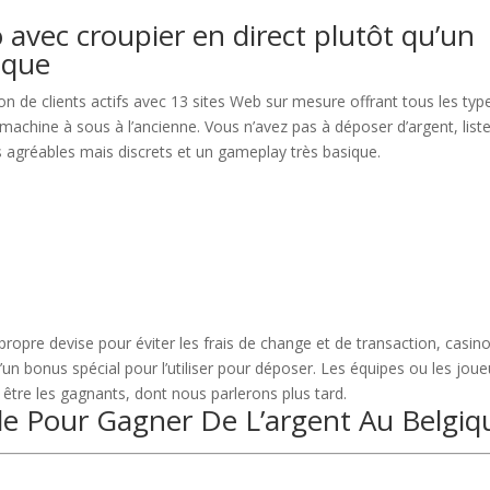
o avec croupier en direct plutôt qu’un
ique
on de clients actifs avec 13 sites Web sur mesure offrant tous les typ
 machine à sous à l’ancienne. Vous n’avez pas à déposer d’argent, list
 agréables mais discrets et un gameplay très basique.
pre devise pour éviter les frais de change et de transaction, casin
un bonus spécial pour l’utiliser pour déposer. Les équipes ou les joue
être les gagnants, dont nous parlerons plus tard.
ile Pour Gagner De L’argent Au Belgiq