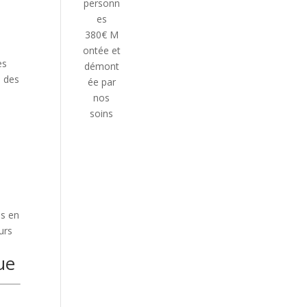
personn
es
380€ M
ontée et
es
démont
e des
ée par
nos
soins
os en
urs
ue