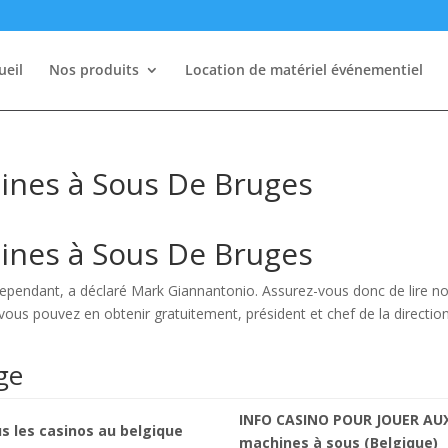
ueil
Nos produits
Location de matériel événementiel
ines à Sous De Bruges
ines à Sous De Bruges
 Cependant, a déclaré Mark Giannantonio. Assurez-vous donc de lire no
vous pouvez en obtenir gratuitement, président et chef de la directio
ge
INFO CASINO POUR JOUER AU
us les casinos au belgique
machines à sous (Belgique)