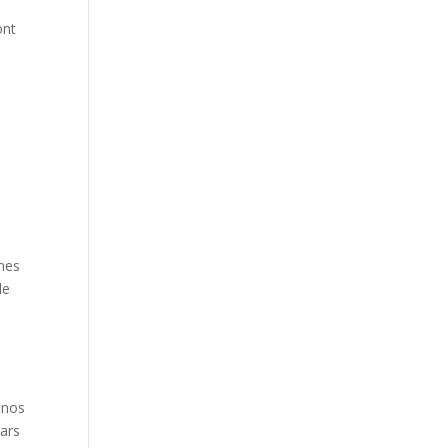
ont
e
ines
le
inos
tars