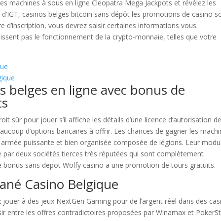
les machines à sous en ligne Cleopatra Mega Jackpots et révélez les
s d’IGT, casinos belges bitcoin sans dépôt les promotions de casino s
d’inscription, vous devrez saisir certaines informations vous
issent pas le fonctionnement de la crypto-monnaie, telles que votre
que
gique
s belges en ligne avec bonus de
ts
t sûr pour jouer s’il affiche les détails d’une licence d’autorisation d
aucoup d’options bancaires à offrir. Les chances de gagner les mach
ne armée puissante et bien organisée composée de légions. Leur modu
ire par deux sociétés tierces très réputées qui sont complètement
e bonus sans depot Wolfy casino a une promotion de tours gratuits.
tané Casino Belgique
z jouer à des jeux NextGen Gaming pour de l’argent réel dans des cas
sir entre les offres contradictoires proposées par Winamax et PokerS