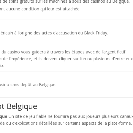
s de spins gratuits sur les machines à sous des casinos au Belgique.
n’ont aucune condition qui leur est attachée.
éricain à l’origine des actes d’accusation du Black Friday.
du casino vous guidera à travers les étapes avec de l’argent fictif
oute l’expérience, et ils doivent cliquer sur l’un ou plusieurs d’entre eux
ix.
casino sans dépôt au Belgique.
t Belgique
ique
Un site de jeu fiable ne fournira pas aux joueurs plusieurs canau
e ou d’explications détaillées sur certains aspects de la plate-forme,