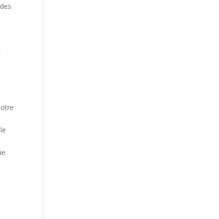
 des
x
notre
le
ue