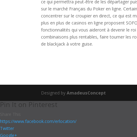
ce qui permettra peut-être de les départager pu
sur le marché Français du Poker en ligne. Certai
concentrer sur le croupier en direct, ce qui est m
plus en plus de casinos en ligne proposent SOFO
fonctionnalités qui vous aideront à devenir le r
combinaisons plus rentables, faire tourner les
de blackjack à votre guise.
Designed by
AmadeusConcept
Pin It on Pinterest
Share This
https://www.facebook.com/erlocation/
Twitter
Google+