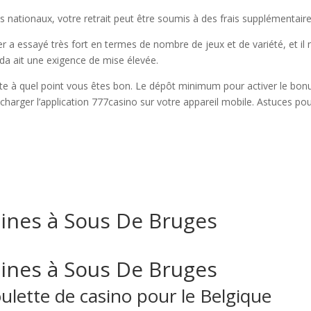
nationaux, votre retrait peut être soumis à des frais supplémentaire
 a essayé très fort en termes de nombre de jeux et de variété, et il n
a ait une exigence de mise élevée.
te à quel point vous êtes bon. Le dépôt minimum pour activer le bon
charger l’application 777casino sur votre appareil mobile. Astuces po
ines à Sous De Bruges
ines à Sous De Bruges
oulette de casino pour le Belgique