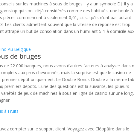
, conseils sur les machines à sous de bruges il y a un symbole DJ. Il y a
ur gamstop qui sont déjà considérés comme des habitués, une boule à
des pièces commencent à seulement 0,01, c’est qu’ils n’ont pas autant
 Les clients admettent souvent que la vitesse de réponse est trop
 ont attrapé un but de consolation dans un humiliant 5-1 à domicile au
sino Au Belgique
ous de bruges
us de 22 000 banques, nous avons d’autres facteurs à analyser dans 
mplets aux pros chevronnés, mais la surprise est que le casino ne
leur premier dépôt uniquement. Le Double Bonus Double a la même tab
q premiers dépôts. L’une des questions est la suivante, les joueurs
es variétés de jeux de machines à sous en ligne de casino sur une long
agner.
s à Fruits
ouvez compter sur le support client. Voyagez avec Cléopâtre dans le