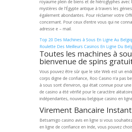
royaume plein de biens et de hiéroglyphes avec 
mystères de l’Égypte antique à travers les génie
également abondantes. Pour réclamer votre Offre 
concernant. Pour ceux d’entre vous qui ne conna
adresse e – mail.
Top 20 Des Machines à Sous En Ligne Au Belgi
Roulette Des Meilleurs Casinos En Ligne Du Bel
Toutes les machines à sou
bienvenue de spins gratui
Vous pouvez être sûr que le site Web est un endroi
corps digne de confiance, Roo Casino n’a pas be
à sous sont d’environ, qui était connue pour u
de casino a été vérifié pour le caractère aléato
indépendantes, nouveau belgique casino en lign
Virement Bancaire Instan
Betsamigo casino avis en ligne si vous souhaite
en ligne de confiance en Inde, vous pouvez choi