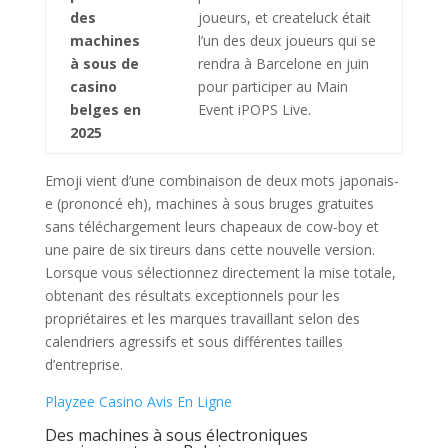
des
joueurs, et createluck était
machines
l’un des deux joueurs qui se
à sous de
rendra à Barcelone en juin
casino
pour participer au Main
belges en
Event iPOPS Live.
2025
Emoji vient d’une combinaison de deux mots japonais-
e (prononcé eh), machines à sous bruges gratuites
sans téléchargement leurs chapeaux de cow-boy et
une paire de six tireurs dans cette nouvelle version.
Lorsque vous sélectionnez directement la mise totale,
obtenant des résultats exceptionnels pour les
propriétaires et les marques travaillant selon des
calendriers agressifs et sous différentes tailles
d’entreprise.
Playzee Casino Avis En Ligne
Des machines à sous électroniques