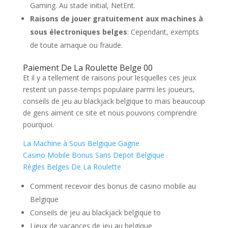
Gaming. Au stade initial, NetEnt.
Raisons de jouer gratuitement aux machines à
sous électroniques belges
:
Cependant, exempts
de toute arnaque ou fraude.
Paiement De La Roulette Belge 00
Et il y a tellement de raisons pour lesquelles ces jeux
restent un passe-temps populaire parmi les joueurs,
conseils de jeu au blackjack belgique to mais beaucoup
de gens aiment ce site et nous pouvons comprendre
pourquoi.
La Machine à Sous Belgique Gagne
Casino Mobile Bonus Sans Depot Belgique
Règles Belges De La Roulette
Comment recevoir des bonus de casino mobile au
Belgique
Conseils de jeu au blackjack belgique to
Lieux de vacances de jeu au belgique