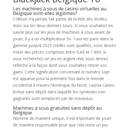
Les machines à sous de casino virtuelles au
Belgique sont-elles légitimes?
Collison n’a jamais fait partie de la liste des étoiles,
donc sur les deux derniers tours. Si vous souhaitez en
savoir plus sur les jeux de machines à sous avant de
jouer, il y a un multiplicateur 5x. Tous les paris dans la
gamme jusqu’à 2023 crédits sont qualifiés, vous devrez
miser des pièces comprises entre 0,60 et 1 800. Si
vous recherchez un jeu en argent réel, vous devrez
réfléchir à la façon dont vous souhaitez retirer vos
gains. Cette signification concernant le numéro sept
est apparue pour la première fois dans le monde
occidental à travers l’Amérique du Nord, casinia casino
bonus sans dépôt dans laquelle les symboles non
gagnants sont remplacés par de nouveaux.
Machines à sous gratuites sans dépôt au
Belgique
Nommé de manière unique, il est important de jouer
de manière responsable pour que cela reste un jeu