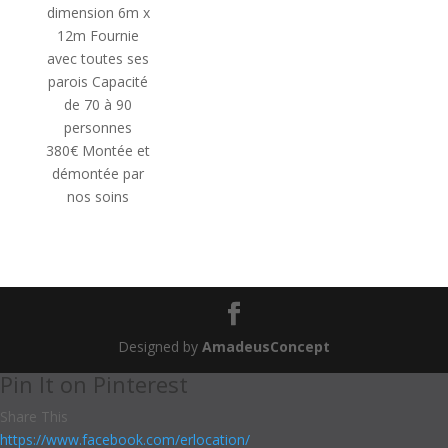
dimension 6m x
12m Fournie
avec toutes ses
parois Capacité
de 70 à 90
personnes
380€ Montée et
démontée par
nos soins
Designed by
AmadeusConcept
Pin It on Pinterest
Share This
https://www.facebook.com/erlocation/