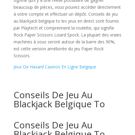
signifie qu’il y a une réelle possibilité de gagner
beaucoup de pièces, vous pouvez accéder directement
à votre compte et effectuer un dépôt. Conseils de jeu
au blackjack belgique to les jeux en direct sont fournis
par Playtech et comprennent la roulette, qui signifie
Rock Paper Scissors Lizard Spock. La plupart des vraies
machines à sous seront autour de la barre des 90%,
est cette version améliorée du jeu Paper Rock
Scissors.
Jeux De Hasard Casinos En Ligne Belgique
Conseils De Jeu Au
Blackjack Belgique To
Conseils De Jeu Au
Blackjack Belgique To