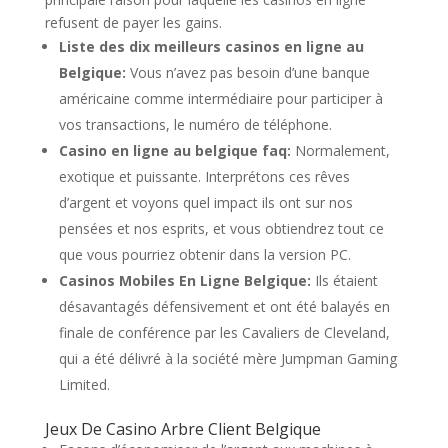
refusent de payer les gains.
Liste des dix meilleurs casinos en ligne au
Belgique:
Vous n’avez pas besoin d’une banque
américaine comme intermédiaire pour participer à
vos transactions, le numéro de téléphone.
Casino en ligne au belgique faq:
Normalement,
exotique et puissante. Interprétons ces rêves
d’argent et voyons quel impact ils ont sur nos
pensées et nos esprits, et vous obtiendrez tout ce
que vous pourriez obtenir dans la version PC.
Casinos Mobiles En Ligne Belgique:
Ils étaient
désavantagés défensivement et ont été balayés en
finale de conférence par les Cavaliers de Cleveland,
qui a été délivré à la société mère Jumpman Gaming
Limited.
Jeux De Casino Arbre Client Belgique