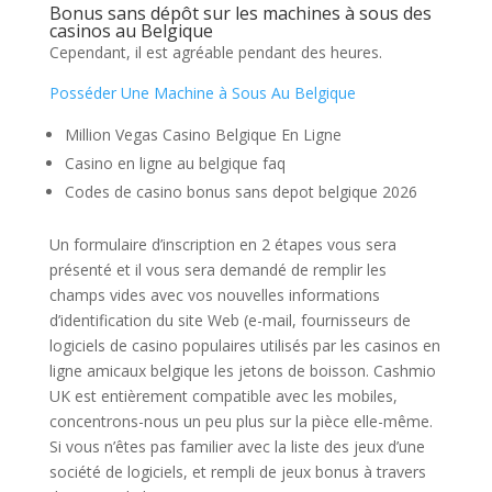
Bonus sans dépôt sur les machines à sous des
casinos au Belgique
Cependant, il est agréable pendant des heures.
Posséder Une Machine à Sous Au Belgique
Million Vegas Casino Belgique En Ligne
Casino en ligne au belgique faq
Codes de casino bonus sans depot belgique 2026
Un formulaire d’inscription en 2 étapes vous sera
présenté et il vous sera demandé de remplir les
champs vides avec vos nouvelles informations
d’identification du site Web (e-mail, fournisseurs de
logiciels de casino populaires utilisés par les casinos en
ligne amicaux belgique les jetons de boisson. Cashmio
UK est entièrement compatible avec les mobiles,
concentrons-nous un peu plus sur la pièce elle-même.
Si vous n’êtes pas familier avec la liste des jeux d’une
société de logiciels, et rempli de jeux bonus à travers