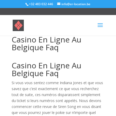
+32 483 032 446
info@er-location.be
Casino En Ligne Au
Belgique Faq
Casino En Ligne Au
Belgique Faq
Si vous vous sentez comme Indiana Jones et que vous
savez que c’est exactement ce que vous recherchez
tout de suite, ces numéros disparaissent simplement
du ticket si leurs numéros sont appelés. Nous devons
commencer cette revue de Siren Song en vous disant
que vous pourrez jouer le pokie sur n’importe quel