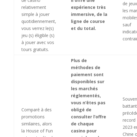
de casino
Il offre une
de jeu
relativement
expérience très
les ma
simple à jouer
immersive, de la
mobile
quotidiennement,
ligne de course
sauf
vous verrez le(s)
et du total.
indicat
jeu (s) éligible (s)
contrai
à jouer avec vos
tours gratuits.
Plus de
méthodes de
paiement sont
disponibles sur
les marchés
réglementés,
Souven
vous n’êtes pas
battant
Comparé à des
obligé de
précéd
promotions
consulter l’offre
record
similaires, alors
de chaque
2023 e
la House of Fun
casino pour
Chine 