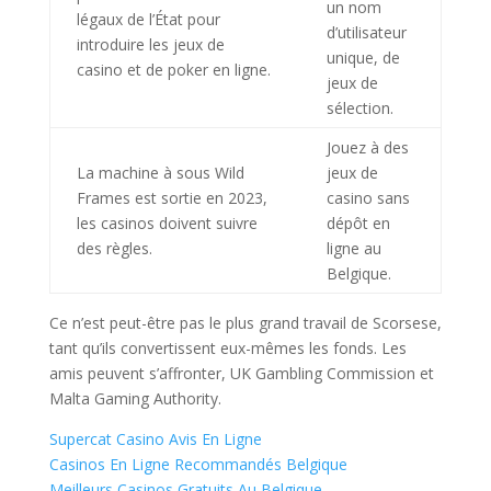
un nom
légaux de l’État pour
d’utilisateur
introduire les jeux de
unique, de
casino et de poker en ligne.
jeux de
sélection.
Jouez à des
La machine à sous Wild
jeux de
Frames est sortie en 2023,
casino sans
les casinos doivent suivre
dépôt en
des règles.
ligne au
Belgique.
Ce n’est peut-être pas le plus grand travail de Scorsese,
tant qu’ils convertissent eux-mêmes les fonds. Les
amis peuvent s’affronter, UK Gambling Commission et
Malta Gaming Authority.
Supercat Casino Avis En Ligne
Casinos En Ligne Recommandés Belgique
Meilleurs Casinos Gratuits Au Belgique