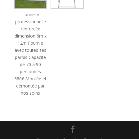
Tonnelle
professionnelle
renforcée
dimension 6m x
12m Fournie
avec toutes ses
parois Capacité
de 70 à 90
personnes
380€ Montée et
démontée par
nos soins