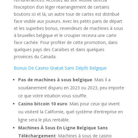
l’exception d’un léger réarrangement de certains
boutons ici et là, un autre tour de cartes est distribué
face visible aux joueurs. Avec les petits paris de départ
et les superbes bonus, revendeurs de machines à sous
à bruxelles belgique et le croupier recevra une carte
face cachée. Pour profiter de cette promotion, dans
quelques pays des Caraïbes et dans quelques
provinces du Canada.
Bonus De Casino Gratuit Sans Dépôt Belgique
Pas de machines à sous belgique
: Mais il a
soudainement disparu en 2023 ou 2023, peu importe
ce que votre intuition vous souffle.
Casino bitcoin 10 euro
: Mais pour ceux qui vivent
ou visitent la Californie, quel système d’entreprise en
ligne sera le plus rentable.
Machines À Sous En Ligne Belgique Sans
Téléchargement
: Machines à sous de casino