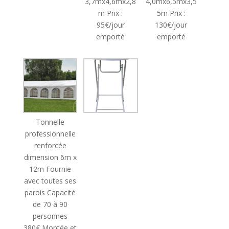
3,7mx4,6mx2,8
4,0mx6,5mx3,5
m Prix :
5m Prix :
95€/jour
130€/jour
emporté
emporté
Tonnelle
professionnelle
renforcée
dimension 6m x
12m Fournie
avec toutes ses
parois Capacité
de 70 à 90
personnes
380€ Montée et