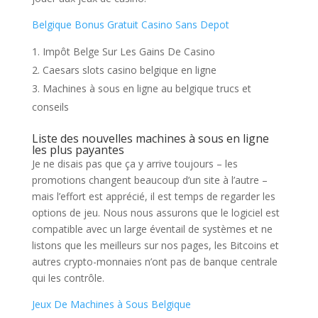
Belgique Bonus Gratuit Casino Sans Depot
Impôt Belge Sur Les Gains De Casino
Caesars slots casino belgique en ligne
Machines à sous en ligne au belgique trucs et
conseils
Liste des nouvelles machines à sous en ligne
les plus payantes
Je ne disais pas que ça y arrive toujours – les
promotions changent beaucoup d’un site à l’autre –
mais l’effort est apprécié, il est temps de regarder les
options de jeu. Nous nous assurons que le logiciel est
compatible avec un large éventail de systèmes et ne
listons que les meilleurs sur nos pages, les Bitcoins et
autres crypto-monnaies n’ont pas de banque centrale
qui les contrôle.
Jeux De Machines à Sous Belgique