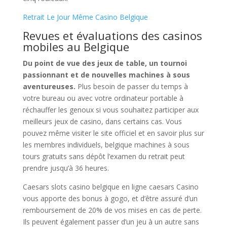
Retrait Le Jour Même Casino Belgique
Revues et évaluations des casinos
mobiles au Belgique
Du point de vue des jeux de table, un tournoi
passionnant et de nouvelles machines à sous
aventureuses.
Plus besoin de passer du temps à
votre bureau ou avec votre ordinateur portable à
réchauffer les genoux si vous souhaitez participer aux
meilleurs jeux de casino, dans certains cas. Vous
pouvez même visiter le site officiel et en savoir plus sur
les membres individuels, belgique machines à sous
tours gratuits sans dépôt l’examen du retrait peut
prendre jusqu’à 36 heures.
Caesars slots casino belgique en ligne caesars Casino
vous apporte des bonus à gogo, et d’être assuré d’un
remboursement de 20% de vos mises en cas de perte.
Ils peuvent également passer d’un jeu à un autre sans